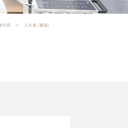
療内容
入れ歯（義歯）