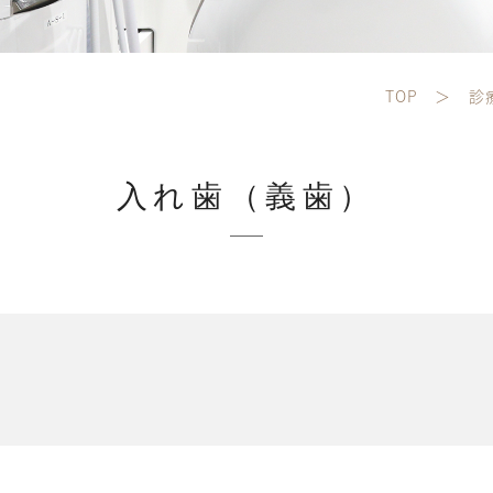
TOP
診
入れ歯（義歯）